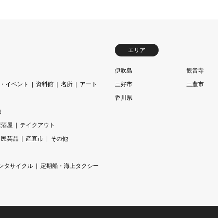
エリア
伊吹島
観音寺
・イベント
資料館
名所
アート
三好市
三豊市
香川県
他
居酒屋
テイクアウト
民芸品
産直市
その他
ンタサイクル
定期船・海上タクシー