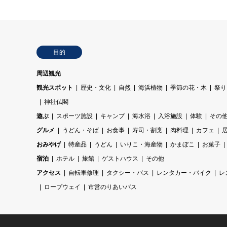
目的
周辺観光
観光スポット
歴史・文化
自然
海浜植物
季節の花・木
祭り
神社仏閣
遊ぶ
スポーツ施設
キャンプ
海水浴
入浴施設
体験
その
グルメ
うどん・そば
お食事
寿司・割烹
肉料理
カフェ
おみやげ
特産品
うどん
いりこ・海産物
かまぼこ
お菓子
宿泊
ホテル
旅館
ゲストハウス
その他
アクセス
自転車修理
タクシー・バス
レンタカー・バイク
レ
ロープウェイ
市営のりあいバス