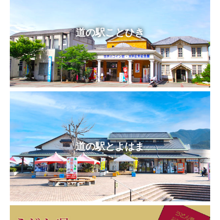
道の駅ことひき
道の駅とよはま