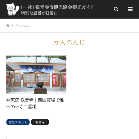
検索
かんのんじ
かんのんじ
神恵院 観音寺｜四国霊場で唯
一の一寺二霊場
観光スポット
観音寺