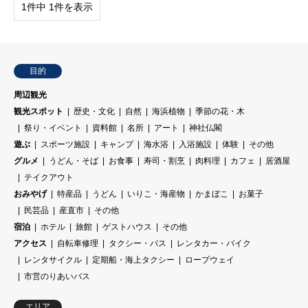
1件中 1件を表示
目的
周辺観光
観光スポット
歴史・文化
自然
海浜植物
季節の花・木
祭り・イベント
資料館
名所
アート
神社仏閣
遊ぶ
スポーツ施設
キャンプ
海水浴
入浴施設
体験
その他
グルメ
うどん・そば
お食事
寿司・割烹
肉料理
カフェ
居酒屋
テイクアウト
おみやげ
特産品
うどん
いりこ・海産物
かまぼこ
お菓子
民芸品
産直市
その他
宿泊
ホテル
旅館
ゲストハウス
その他
アクセス
自転車修理
タクシー・バス
レンタカー・バイク
レンタサイクル
定期船・海上タクシー
ロープウェイ
市営のりあいバス
エリア