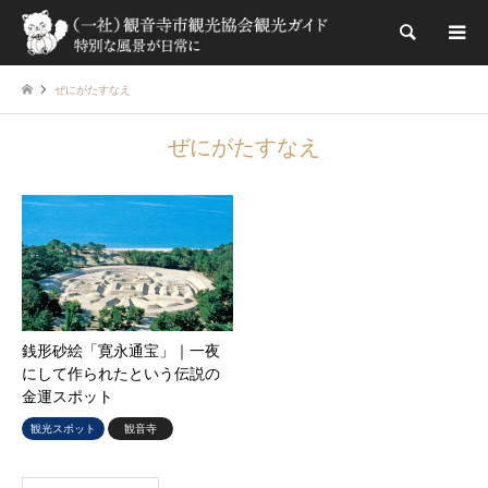
検索
ぜにがたすなえ
ぜにがたすなえ
銭形砂絵「寛永通宝」｜一夜
にして作られたという伝説の
金運スポット
観光スポット
観音寺