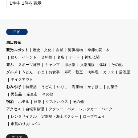
1件中 1件を表示
目的
周辺観光
観光スポット
歴史・文化
自然
海浜植物
季節の花・木
祭り・イベント
資料館
名所
アート
神社仏閣
遊ぶ
スポーツ施設
キャンプ
海水浴
入浴施設
体験
その他
グルメ
うどん・そば
お食事
寿司・割烹
肉料理
カフェ
居酒屋
テイクアウト
おみやげ
特産品
うどん
いりこ・海産物
かまぼこ
お菓子
民芸品
産直市
その他
宿泊
ホテル
旅館
ゲストハウス
その他
アクセス
自転車修理
タクシー・バス
レンタカー・バイク
レンタサイクル
定期船・海上タクシー
ロープウェイ
市営のりあいバス
エリア