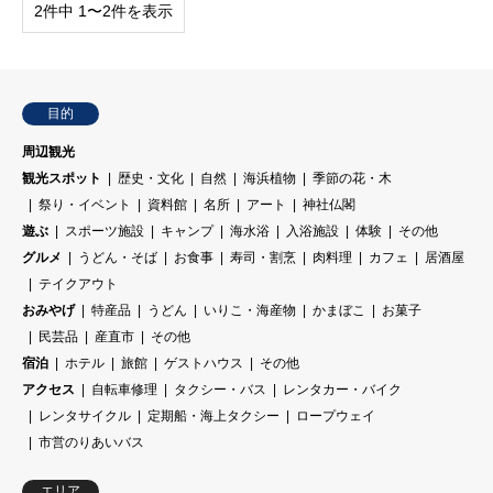
2件中 1〜2件を表示
目的
周辺観光
観光スポット
歴史・文化
自然
海浜植物
季節の花・木
祭り・イベント
資料館
名所
アート
神社仏閣
遊ぶ
スポーツ施設
キャンプ
海水浴
入浴施設
体験
その他
グルメ
うどん・そば
お食事
寿司・割烹
肉料理
カフェ
居酒屋
テイクアウト
おみやげ
特産品
うどん
いりこ・海産物
かまぼこ
お菓子
民芸品
産直市
その他
宿泊
ホテル
旅館
ゲストハウス
その他
アクセス
自転車修理
タクシー・バス
レンタカー・バイク
レンタサイクル
定期船・海上タクシー
ロープウェイ
市営のりあいバス
エリア