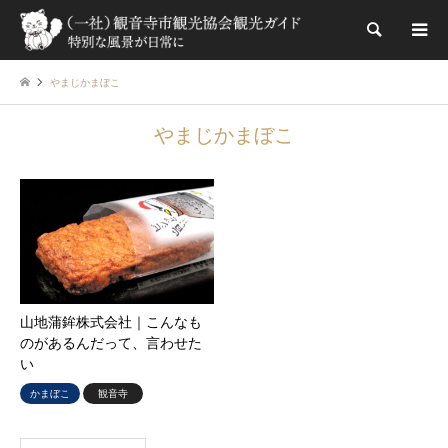
検索
やまじかまぼこ
やまじかまぼこ
山地蒲鉾株式会社｜こんなも
のがあるんだって、言わせた
い
かまぼこ
観音寺