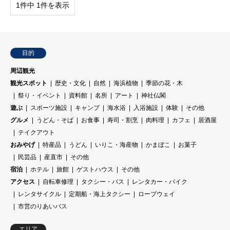
1件中 1件を表示
目的
周辺観光
観光スポット
歴史・文化
自然
海浜植物
季節の花・木
祭り・イベント
資料館
名所
アート
神社仏閣
遊ぶ
スポーツ施設
キャンプ
海水浴
入浴施設
体験
その他
グルメ
うどん・そば
お食事
寿司・割烹
肉料理
カフェ
居酒屋
テイクアウト
おみやげ
特産品
うどん
いりこ・海産物
かまぼこ
お菓子
民芸品
産直市
その他
宿泊
ホテル
旅館
ゲストハウス
その他
アクセス
自転車修理
タクシー・バス
レンタカー・バイク
レンタサイクル
定期船・海上タクシー
ロープウェイ
市営のりあいバス
エリア