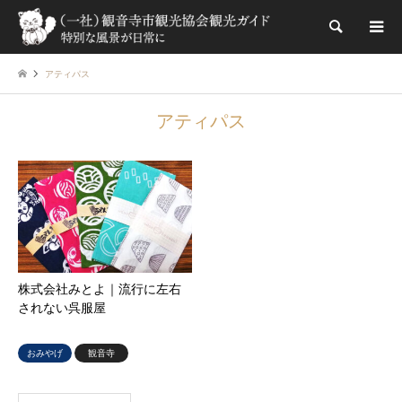
検索
アティパス
アティパス
株式会社みとよ｜流行に左右
されない呉服屋
おみやげ
観音寺