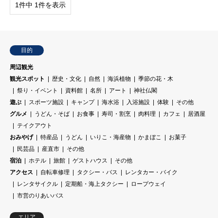
1件中 1件を表示
目的
周辺観光
観光スポット
歴史・文化
自然
海浜植物
季節の花・木
祭り・イベント
資料館
名所
アート
神社仏閣
遊ぶ
スポーツ施設
キャンプ
海水浴
入浴施設
体験
その他
グルメ
うどん・そば
お食事
寿司・割烹
肉料理
カフェ
居酒屋
テイクアウト
おみやげ
特産品
うどん
いりこ・海産物
かまぼこ
お菓子
民芸品
産直市
その他
宿泊
ホテル
旅館
ゲストハウス
その他
アクセス
自転車修理
タクシー・バス
レンタカー・バイク
レンタサイクル
定期船・海上タクシー
ロープウェイ
市営のりあいバス
エリア