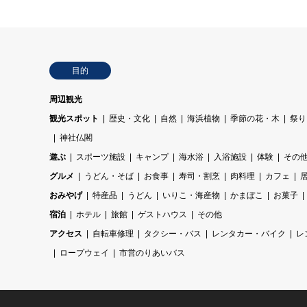
目的
周辺観光
観光スポット
歴史・文化
自然
海浜植物
季節の花・木
祭り
神社仏閣
遊ぶ
スポーツ施設
キャンプ
海水浴
入浴施設
体験
その
グルメ
うどん・そば
お食事
寿司・割烹
肉料理
カフェ
おみやげ
特産品
うどん
いりこ・海産物
かまぼこ
お菓子
宿泊
ホテル
旅館
ゲストハウス
その他
アクセス
自転車修理
タクシー・バス
レンタカー・バイク
レ
ロープウェイ
市営のりあいバス