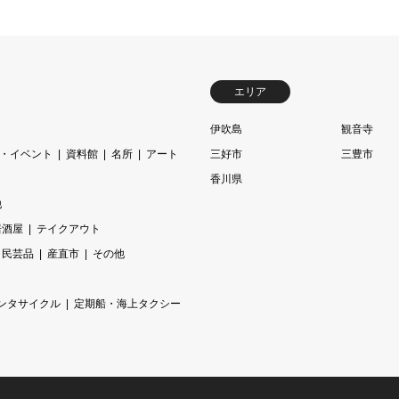
エリア
伊吹島
観音寺
・イベント
資料館
名所
アート
三好市
三豊市
香川県
他
居酒屋
テイクアウト
民芸品
産直市
その他
ンタサイクル
定期船・海上タクシー