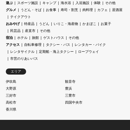
遊ぶ
スポーツ施設
キャンプ
海水浴
入浴施設
体験
その他
グルメ
うどん・そば
お食事
寿司・割烹
肉料理
カフェ
居酒屋
テイクアウト
おみやげ
特産品
うどん
いりこ・海産物
かまぼこ
お菓子
民芸品
産直市
その他
宿泊
ホテル
旅館
ゲストハウス
その他
アクセス
自転車修理
タクシー・バス
レンタカー・バイク
レンタサイクル
定期船・海上タクシー
ロープウェイ
市営のりあいバス
エリア
伊吹島
観音寺
大野原
豊浜
三好市
三豊市
高松市
四国中央市
香川県