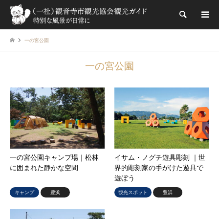
検索
一の宮公園
一の宮公園
一の宮公園キャンプ場｜松林
イサム・ノグチ遊具彫刻 ｜世
に囲まれた静かな空間
界的彫刻家の手がけた遊具で
遊ぼう
キャンプ
豊浜
観光スポット
豊浜