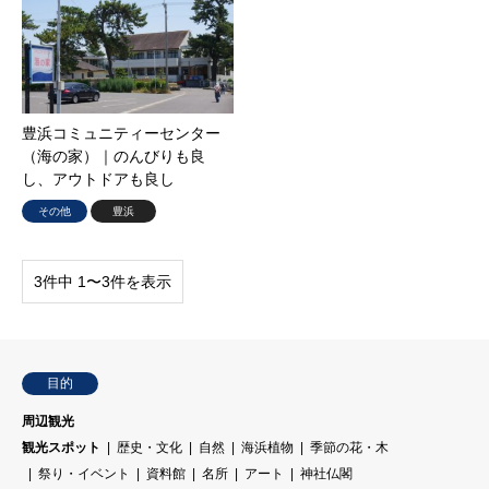
豊浜コミュニティーセンター
（海の家）｜のんびりも良
し、アウトドアも良し
その他
豊浜
3件中 1〜3件を表示
目的
周辺観光
観光スポット
歴史・文化
自然
海浜植物
季節の花・木
祭り・イベント
資料館
名所
アート
神社仏閣