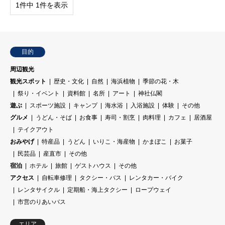
1件中 1件を表示
目的
周辺観光
観光スポット
歴史・文化
自然
海浜植物
季節の花・木
祭り・イベント
資料館
名所
アート
神社仏閣
遊ぶ
スポーツ施設
キャンプ
海水浴
入浴施設
体験
その他
グルメ
うどん・そば
お食事
寿司・割烹
肉料理
カフェ
居酒屋
テイクアウト
おみやげ
特産品
うどん
いりこ・海産物
かまぼこ
お菓子
民芸品
産直市
その他
宿泊
ホテル
旅館
ゲストハウス
その他
アクセス
自転車修理
タクシー・バス
レンタカー・バイク
レンタサイクル
定期船・海上タクシー
ロープウェイ
市営のりあいバス
エリア