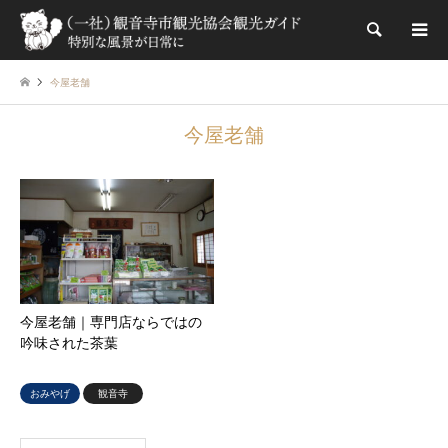
検索
今屋老舗
今屋老舗
今屋老舗｜専門店ならではの
吟味された茶葉
おみやげ
観音寺