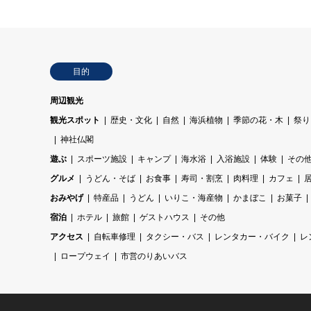
目的
周辺観光
観光スポット
歴史・文化
自然
海浜植物
季節の花・木
祭り
神社仏閣
遊ぶ
スポーツ施設
キャンプ
海水浴
入浴施設
体験
その
グルメ
うどん・そば
お食事
寿司・割烹
肉料理
カフェ
おみやげ
特産品
うどん
いりこ・海産物
かまぼこ
お菓子
宿泊
ホテル
旅館
ゲストハウス
その他
アクセス
自転車修理
タクシー・バス
レンタカー・バイク
レ
ロープウェイ
市営のりあいバス