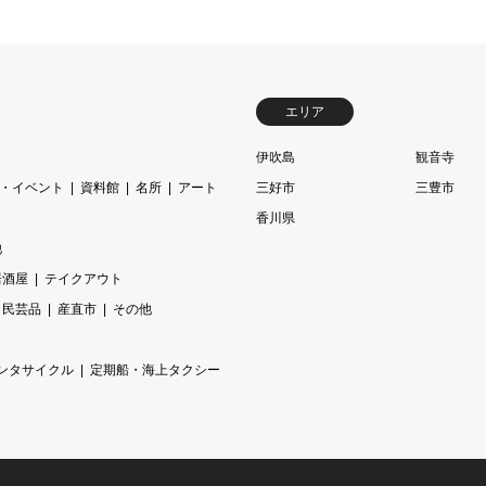
エリア
伊吹島
観音寺
・イベント
資料館
名所
アート
三好市
三豊市
香川県
他
居酒屋
テイクアウト
民芸品
産直市
その他
ンタサイクル
定期船・海上タクシー