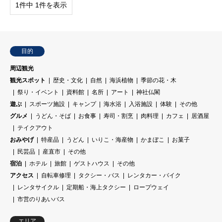
1件中 1件を表示
目的
周辺観光
観光スポット
歴史・文化
自然
海浜植物
季節の花・木
祭り・イベント
資料館
名所
アート
神社仏閣
遊ぶ
スポーツ施設
キャンプ
海水浴
入浴施設
体験
その他
グルメ
うどん・そば
お食事
寿司・割烹
肉料理
カフェ
居酒屋
テイクアウト
おみやげ
特産品
うどん
いりこ・海産物
かまぼこ
お菓子
民芸品
産直市
その他
宿泊
ホテル
旅館
ゲストハウス
その他
アクセス
自転車修理
タクシー・バス
レンタカー・バイク
レンタサイクル
定期船・海上タクシー
ロープウェイ
市営のりあいバス
エリア