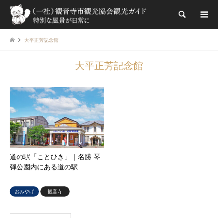
検索
大平正芳記念館
大平正芳記念館
道の駅「ことひき」｜名勝 琴
弾公園内にある道の駅
おみやげ
観音寺