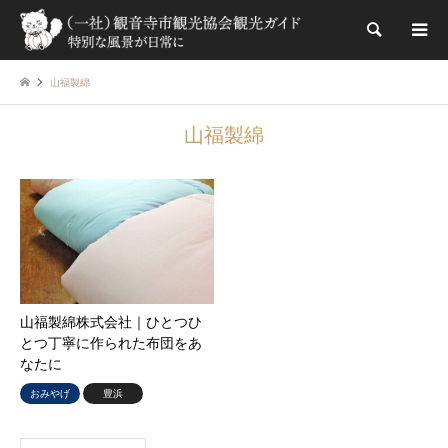
検索
山福製綿
山福製綿
山福製綿株式会社｜ひとつひ
とつ丁寧に作られた布団をあ
なたに
おみやげ
豊浜