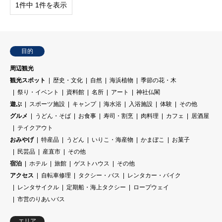
1件中 1件を表示
目的
周辺観光
観光スポット
歴史・文化
自然
海浜植物
季節の花・木
祭り・イベント
資料館
名所
アート
神社仏閣
遊ぶ
スポーツ施設
キャンプ
海水浴
入浴施設
体験
その他
グルメ
うどん・そば
お食事
寿司・割烹
肉料理
カフェ
居酒屋
テイクアウト
おみやげ
特産品
うどん
いりこ・海産物
かまぼこ
お菓子
民芸品
産直市
その他
宿泊
ホテル
旅館
ゲストハウス
その他
アクセス
自転車修理
タクシー・バス
レンタカー・バイク
レンタサイクル
定期船・海上タクシー
ロープウェイ
市営のりあいバス
エリア