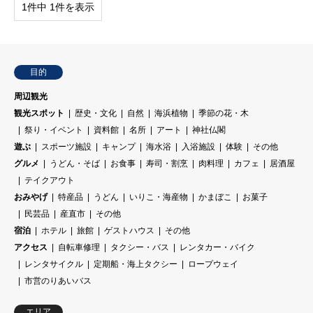
1件中 1件を表示
目的
周辺観光
観光スポット
歴史・文化
自然
海浜植物
季節の花・木
祭り・イベント
資料館
名所
アート
神社仏閣
遊ぶ
スポーツ施設
キャンプ
海水浴
入浴施設
体験
その他
グルメ
うどん・そば
お食事
寿司・割烹
肉料理
カフェ
居酒屋
テイクアウト
おみやげ
特産品
うどん
いりこ・海産物
かまぼこ
お菓子
民芸品
産直市
その他
宿泊
ホテル
旅館
ゲストハウス
その他
アクセス
自転車修理
タクシー・バス
レンタカー・バイク
レンタサイクル
定期船・海上タクシー
ロープウェイ
市営のりあいバス
エリア