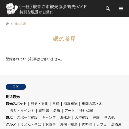
検索
磯の茶屋
磯の茶屋
登録されている記事はございません。
目的
周辺観光
観光スポット
歴史・文化
自然
海浜植物
季節の花・木
祭り・イベント
資料館
名所
アート
神社仏閣
遊ぶ
スポーツ施設
キャンプ
海水浴
入浴施設
体験
その他
グルメ
うどん・そば
お食事
寿司・割烹
肉料理
カフェ
居酒屋