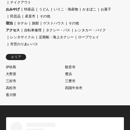
テイクアウト
おみやげ
特産品
うどん
いりこ・海産物
かまぼこ
お菓子
民芸品
産直市
その他
宿泊
ホテル
旅館
ゲストハウス
その他
アクセス
自転車修理
タクシー・バス
レンタカー・バイク
レンタサイクル
定期船・海上タクシー
ロープウェイ
市営のりあいバス
エリア
伊吹島
観音寺
大野原
豊浜
三好市
三豊市
高松市
四国中央市
香川県