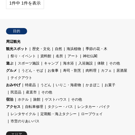
1件中 1件を表示
目的
周辺観光
観光スポット
歴史・文化
自然
海浜植物
季節の花・木
祭り・イベント
資料館
名所
アート
神社仏閣
遊ぶ
スポーツ施設
キャンプ
海水浴
入浴施設
体験
その他
グルメ
うどん・そば
お食事
寿司・割烹
肉料理
カフェ
居酒屋
テイクアウト
おみやげ
特産品
うどん
いりこ・海産物
かまぼこ
お菓子
民芸品
産直市
その他
宿泊
ホテル
旅館
ゲストハウス
その他
アクセス
自転車修理
タクシー・バス
レンタカー・バイク
レンタサイクル
定期船・海上タクシー
ロープウェイ
市営のりあいバス
エリア