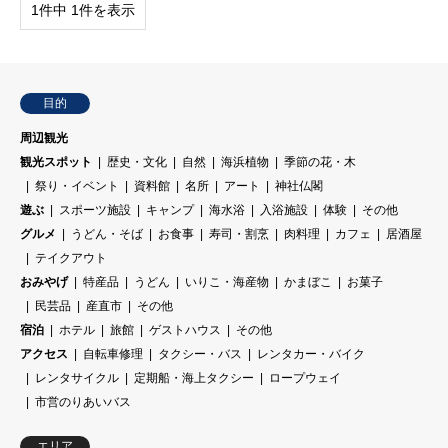
1件中 1件を表示
目的
周辺観光
観光スポット
歴史・文化
自然
海浜植物
季節の花・木
祭り・イベント
資料館
名所
アート
神社仏閣
遊ぶ
スポーツ施設
キャンプ
海水浴
入浴施設
体験
その他
グルメ
うどん・そば
お食事
寿司・割烹
肉料理
カフェ
居酒屋
テイクアウト
おみやげ
特産品
うどん
いりこ・海産物
かまぼこ
お菓子
民芸品
産直市
その他
宿泊
ホテル
旅館
ゲストハウス
その他
アクセス
自転車修理
タクシー・バス
レンタカー・バイク
レンタサイクル
定期船・海上タクシー
ロープウェイ
市営のりあいバス
エリア