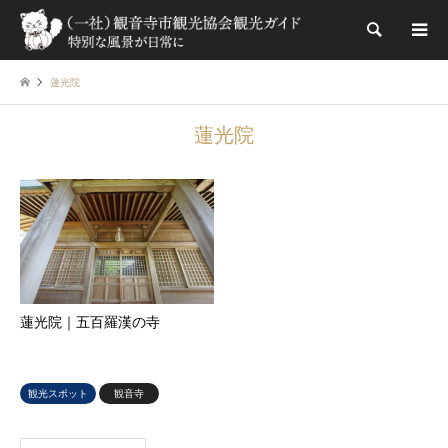
検索
蓮光院
蓮光院
蓮光院｜五百羅漢の寺
観光スポット
観音寺