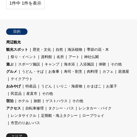
1件中 1件を表示
目的
周辺観光
観光スポット
歴史・文化
自然
海浜植物
季節の花・木
祭り・イベント
資料館
名所
アート
神社仏閣
遊ぶ
スポーツ施設
キャンプ
海水浴
入浴施設
体験
その他
グルメ
うどん・そば
お食事
寿司・割烹
肉料理
カフェ
居酒屋
テイクアウト
おみやげ
特産品
うどん
いりこ・海産物
かまぼこ
お菓子
民芸品
産直市
その他
宿泊
ホテル
旅館
ゲストハウス
その他
アクセス
自転車修理
タクシー・バス
レンタカー・バイク
レンタサイクル
定期船・海上タクシー
ロープウェイ
市営のりあいバス
エリア