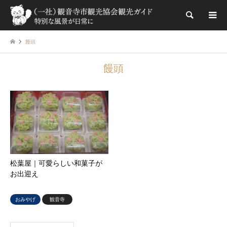
検索
饅頭
饅頭
松葉屋｜可愛らしい和菓子が
お出迎え
おみやげ
観音寺