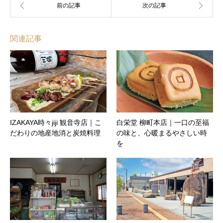
関連記事
IZAKAYA時々jiji 観音寺店｜こ
白栄堂 柳町本店｜一口の至福
だわりの地産地消と炭焼料理
の味と、心暖まるやさしい時
を