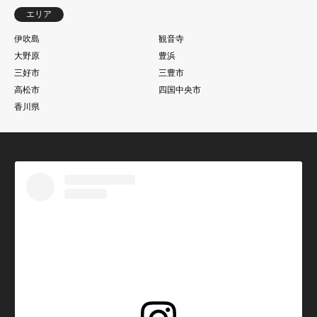
エリア
伊吹島
観音寺
大野原
豊浜
三好市
三豊市
高松市
四国中央市
香川県