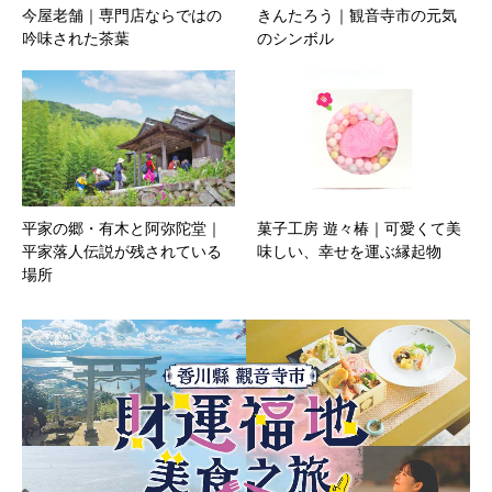
今屋老舗｜専門店ならではの
きんたろう｜観音寺市の元気
吟味された茶葉
のシンボル
平家の郷・有木と阿弥陀堂｜
菓子工房 遊々椿｜可愛くて美
平家落人伝説が残されている
味しい、幸せを運ぶ縁起物
場所