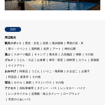
目的
周辺観光
観光スポット
歴史・文化
自然
海浜植物
季節の花・木
祭り・イベント
資料館
名所
アート
神社仏閣
遊ぶ
スポーツ施設
キャンプ
海水浴
入浴施設
体験
その他
グルメ
うどん・そば
お食事
寿司・割烹
肉料理
カフェ
居酒屋
テイクアウト
おみやげ
特産品
うどん
いりこ・海産物
かまぼこ
お菓子
民芸品
産直市
その他
宿泊
ホテル
旅館
ゲストハウス
その他
アクセス
自転車修理
タクシー・バス
レンタカー・バイク
レンタサイクル
定期船・海上タクシー
ロープウェイ
市営のりあいバス