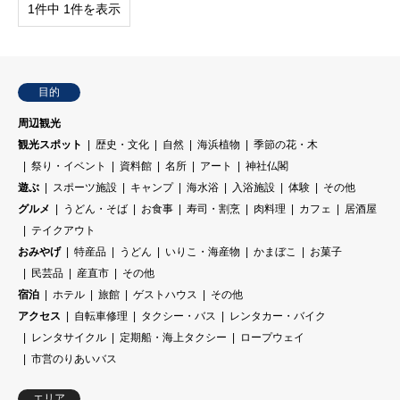
1件中 1件を表示
目的
周辺観光
観光スポット
歴史・文化
自然
海浜植物
季節の花・木
祭り・イベント
資料館
名所
アート
神社仏閣
遊ぶ
スポーツ施設
キャンプ
海水浴
入浴施設
体験
その他
グルメ
うどん・そば
お食事
寿司・割烹
肉料理
カフェ
居酒屋
テイクアウト
おみやげ
特産品
うどん
いりこ・海産物
かまぼこ
お菓子
民芸品
産直市
その他
宿泊
ホテル
旅館
ゲストハウス
その他
アクセス
自転車修理
タクシー・バス
レンタカー・バイク
レンタサイクル
定期船・海上タクシー
ロープウェイ
市営のりあいバス
エリア