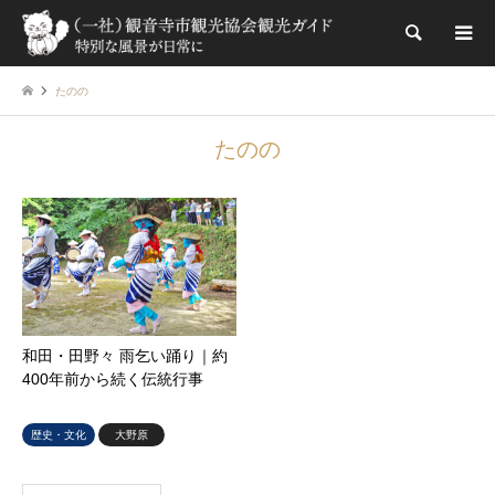
検索
たのの
たのの
和田・田野々 雨乞い踊り｜約
400年前から続く伝統行事
歴史・文化
大野原