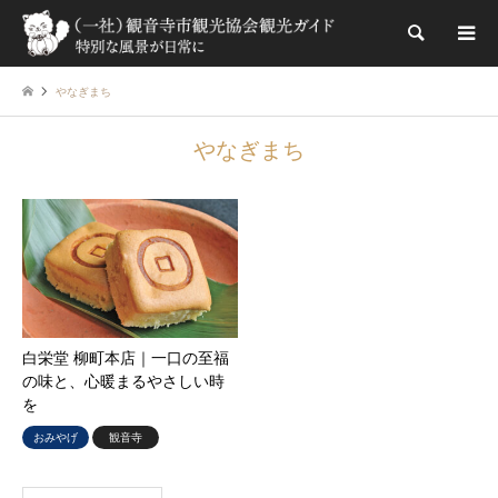
検索
やなぎまち
やなぎまち
白栄堂 柳町本店｜一口の至福
の味と、心暖まるやさしい時
を
おみやげ
観音寺