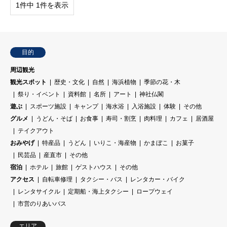
1件中 1件を表示
目的
周辺観光
観光スポット
歴史・文化
自然
海浜植物
季節の花・木
祭り・イベント
資料館
名所
アート
神社仏閣
遊ぶ
スポーツ施設
キャンプ
海水浴
入浴施設
体験
その他
グルメ
うどん・そば
お食事
寿司・割烹
肉料理
カフェ
居酒屋
テイクアウト
おみやげ
特産品
うどん
いりこ・海産物
かまぼこ
お菓子
民芸品
産直市
その他
宿泊
ホテル
旅館
ゲストハウス
その他
アクセス
自転車修理
タクシー・バス
レンタカー・バイク
レンタサイクル
定期船・海上タクシー
ロープウェイ
市営のりあいバス
エリア