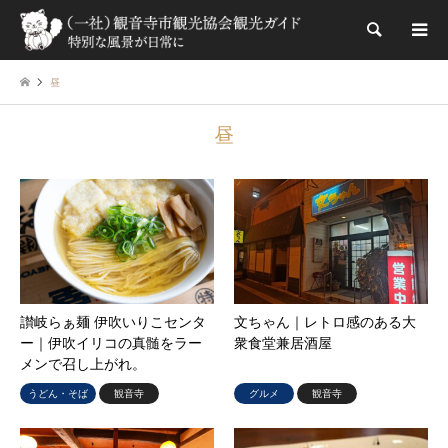
検索
昼
昼
讃岐らぁ麺 伊吹いりこセンタ
文ちゃん｜レトロ感のある大
ー｜伊吹イリコの真髄をラー
衆食堂兼居酒屋
メンで召し上がれ。
うどん・そば
観音寺
グルメ
観音寺