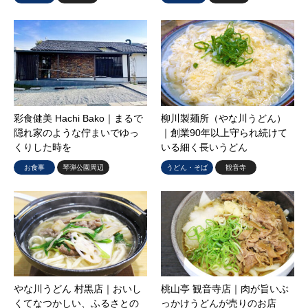
彩食健美 Hachi Bako｜まるで
柳川製麺所（やな川うどん）
隠れ家のような佇まいでゆっ
｜創業90年以上守られ続けて
くりした時を
いる細く長いうどん
お食事
琴弾公園周辺
うどん・そば
観音寺
やな川うどん 村黒店｜おいし
桃山亭 観音寺店｜肉が旨いぶ
くてなつかしい、ふるさとの
っかけうどんが売りのお店