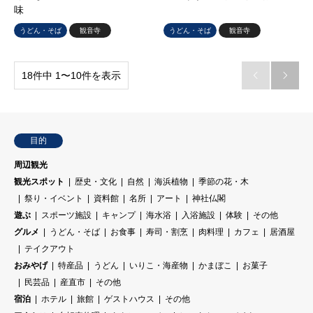
味
うどん・そば
観音寺
うどん・そば
観音寺
18件中 1〜10件を表示


目的
周辺観光
観光スポット
歴史・文化
自然
海浜植物
季節の花・木
祭り・イベント
資料館
名所
アート
神社仏閣
遊ぶ
スポーツ施設
キャンプ
海水浴
入浴施設
体験
その他
グルメ
うどん・そば
お食事
寿司・割烹
肉料理
カフェ
居酒屋
テイクアウト
おみやげ
特産品
うどん
いりこ・海産物
かまぼこ
お菓子
民芸品
産直市
その他
宿泊
ホテル
旅館
ゲストハウス
その他