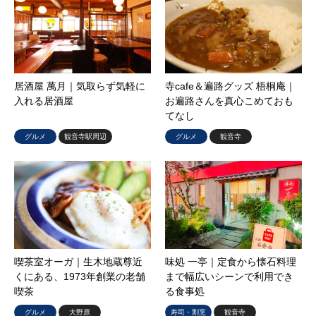
居酒屋 萬月｜気取らず気軽に
寺cafe＆遍路グッズ 梧桐庵｜
入れる居酒屋
お遍路さんを真心こめておも
てなし
グルメ
観音寺駅周辺
グルメ
観音寺
喫茶室オーガ｜生木地蔵尊近
味処 一亭｜定食から懐石料理
くにある、1973年創業の老舗
まで幅広いシーンで利用でき
喫茶
る食事処
グルメ
大野原
寿司・割烹
観音寺