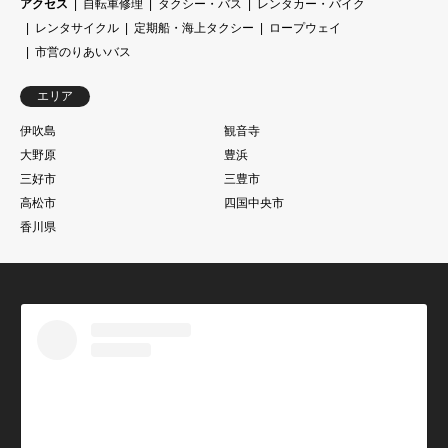
アクセス
自転車修理
タクシー・バス
レンタカー・バイク
レンタサイクル
定期船・海上タクシー
ロープウェイ
市営のりあいバス
エリア
伊吹島
観音寺
大野原
豊浜
三好市
三豊市
高松市
四国中央市
香川県