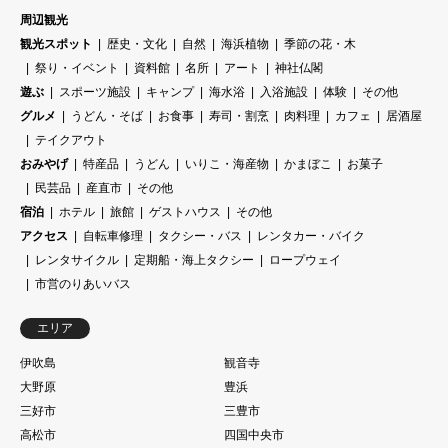
周辺観光
観光スポット
歴史・文化
自然
海浜植物
季節の花・木
祭り・イベント
資料館
名所
アート
神社仏閣
遊ぶ
スポーツ施設
キャンプ
海水浴
入浴施設
体験
その他
グルメ
うどん・そば
お食事
寿司・割烹
肉料理
カフェ
居酒屋
テイクアウト
おみやげ
特産品
うどん
いりこ・海産物
かまぼこ
お菓子
民芸品
産直市
その他
宿泊
ホテル
旅館
ゲストハウス
その他
アクセス
自転車修理
タクシー・バス
レンタカー・バイク
レンタサイクル
定期船・海上タクシー
ロープウェイ
市営のりあいバス
エリア
伊吹島
観音寺
大野原
豊浜
三好市
三豊市
高松市
四国中央市