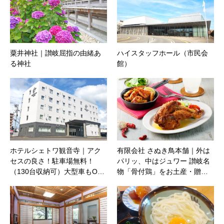
粟井神社｜讃岐屈指の由緒あ
ハイスタッフホール（市民会
る神社
館）
ホテルシェトワ観音寺｜アク
有限会社 さぬき鳥本舗｜外は
セスの良さ！駐車場無料！
パリッ、中はジュワー 讃岐名
（130台収納可）大型車もO…
物「骨付鶏」をお土産・贈…