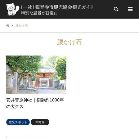
検索
腰かけ石
腰かけ石
安井菅原神社｜樹齢約1000年
の大クス
観光スポット
大野原