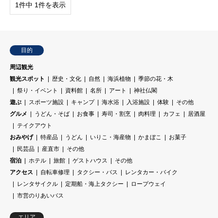
1件中 1件を表示
目的
周辺観光
観光スポット
歴史・文化
自然
海浜植物
季節の花・木
祭り・イベント
資料館
名所
アート
神社仏閣
遊ぶ
スポーツ施設
キャンプ
海水浴
入浴施設
体験
その他
グルメ
うどん・そば
お食事
寿司・割烹
肉料理
カフェ
居酒屋
テイクアウト
おみやげ
特産品
うどん
いりこ・海産物
かまぼこ
お菓子
民芸品
産直市
その他
宿泊
ホテル
旅館
ゲストハウス
その他
アクセス
自転車修理
タクシー・バス
レンタカー・バイク
レンタサイクル
定期船・海上タクシー
ロープウェイ
市営のりあいバス
エリア