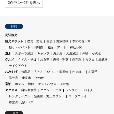
2件中 1〜2件を表示
目的
周辺観光
観光スポット
歴史・文化
自然
海浜植物
季節の花・木
祭り・イベント
資料館
名所
アート
神社仏閣
遊ぶ
スポーツ施設
キャンプ
海水浴
入浴施設
体験
その他
グルメ
うどん・そば
お食事
寿司・割烹
肉料理
カフェ
居酒屋
テイクアウト
おみやげ
特産品
うどん
いりこ・海産物
かまぼこ
お菓子
民芸品
産直市
その他
宿泊
ホテル
旅館
ゲストハウス
その他
アクセス
自転車修理
タクシー・バス
レンタカー・バイク
レンタサイクル
定期船・海上タクシー
ロープウェイ
市営のりあいバス
エリア