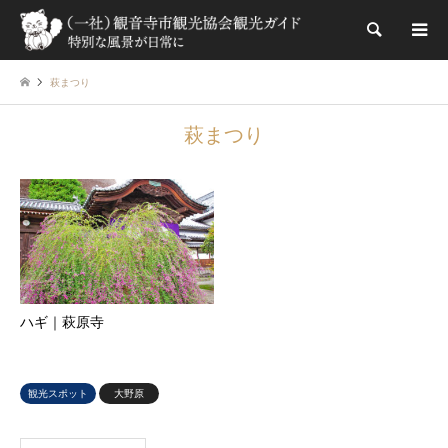
検索
萩まつり
萩まつり
ハギ｜萩原寺
観光スポット
大野原