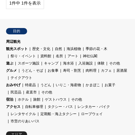
1件中 1件を表示
目的
周辺観光
観光スポット
歴史・文化
自然
海浜植物
季節の花・木
祭り・イベント
資料館
名所
アート
神社仏閣
遊ぶ
スポーツ施設
キャンプ
海水浴
入浴施設
体験
その他
グルメ
うどん・そば
お食事
寿司・割烹
肉料理
カフェ
居酒屋
テイクアウト
おみやげ
特産品
うどん
いりこ・海産物
かまぼこ
お菓子
民芸品
産直市
その他
宿泊
ホテル
旅館
ゲストハウス
その他
アクセス
自転車修理
タクシー・バス
レンタカー・バイク
レンタサイクル
定期船・海上タクシー
ロープウェイ
市営のりあいバス
エリア