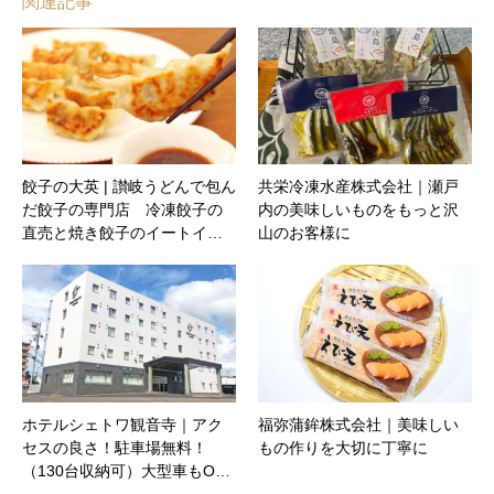
関連記事
餃子の大英 | 讃岐うどんで包ん
共栄冷凍水産株式会社｜瀬戸
だ餃子の専門店 冷凍餃子の
内の美味しいものをもっと沢
直売と焼き餃子のイートイ…
山のお客様に
ホテルシェトワ観音寺｜アク
福弥蒲鉾株式会社｜美味しい
セスの良さ！駐車場無料！
もの作りを大切に丁寧に
（130台収納可）大型車もO…