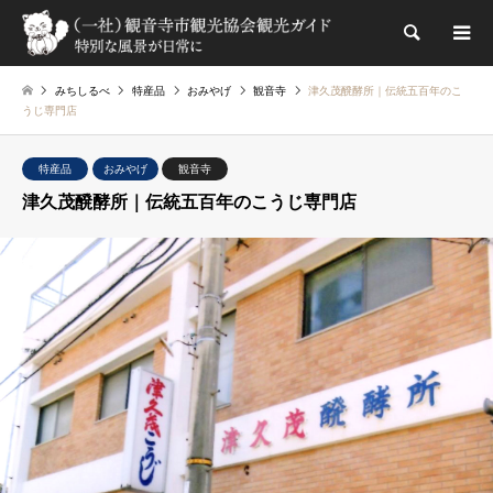
検索
みちしるべ
特産品
おみやげ
観音寺
津久茂醗酵所｜伝統五百年のこ
うじ専門店
特産品
おみやげ
観音寺
津久茂醗酵所｜伝統五百年のこうじ専門店