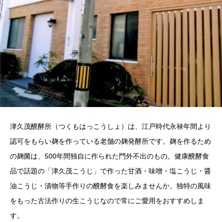
津久茂醗酵所（つくもはっこうしょ）は、江戸時代永禄年間より
認可をもらい麹を作っている老舗の麹発酵所です。麹を作るため
の麹菌は、500年間独自に作られた門外不出のもの。健康醗酵食
品で話題の「津久茂こうじ」で作った甘酒・味噌・塩こうじ・醤
油こうじ・漬物等手作りの醗酵食を楽しみませんか。独特の風味
をもった古法作りの生こうじなので常にご愛用をおすすめしま
す。