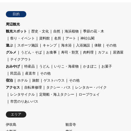
目的
周辺観光
観光スポット
歴史・文化
自然
海浜植物
季節の花・木
祭り・イベント
資料館
名所
アート
神社仏閣
遊ぶ
スポーツ施設
キャンプ
海水浴
入浴施設
体験
その他
グルメ
うどん・そば
お食事
寿司・割烹
肉料理
カフェ
居酒屋
テイクアウト
おみやげ
特産品
うどん
いりこ・海産物
かまぼこ
お菓子
民芸品
産直市
その他
宿泊
ホテル
旅館
ゲストハウス
その他
アクセス
自転車修理
タクシー・バス
レンタカー・バイク
レンタサイクル
定期船・海上タクシー
ロープウェイ
市営のりあいバス
エリア
伊吹島
観音寺