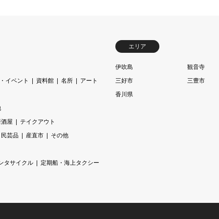
エリア
伊吹島
観音寺
・イベント
資料館
名所
アート
三好市
三豊市
香川県
他
居酒屋
テイクアウト
民芸品
産直市
その他
ンタサイクル
定期船・海上タクシー