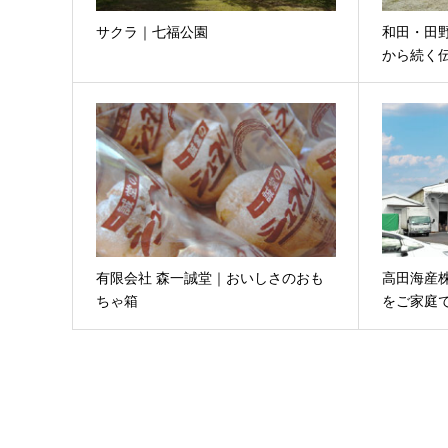
サクラ｜七福公園
和田・田野
から続く
有限会社 森一誠堂｜おいしさのおも
高田海産
ちゃ箱
をご家庭