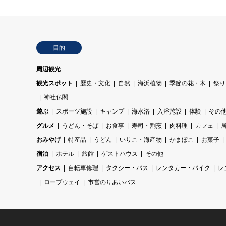
目的
周辺観光
観光スポット
歴史・文化
自然
海浜植物
季節の花・木
祭り
神社仏閣
遊ぶ
スポーツ施設
キャンプ
海水浴
入浴施設
体験
その
グルメ
うどん・そば
お食事
寿司・割烹
肉料理
カフェ
おみやげ
特産品
うどん
いりこ・海産物
かまぼこ
お菓子
宿泊
ホテル
旅館
ゲストハウス
その他
アクセス
自転車修理
タクシー・バス
レンタカー・バイク
レ
ロープウェイ
市営のりあいバス