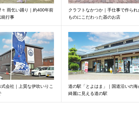
々 雨乞い踊り｜約400年前
クラフトなかつか｜手仕事で作られ
伝統行事
ものにこだわった器のお店
株式会社｜上質な伊吹いりこ
道の駅「とよはま」｜国道沿いの海
で
綺麗に見える道の駅