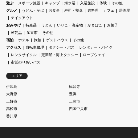
遊ぶ
スポーツ施設
キャンプ
海水浴
入浴施設
体験
その他
グルメ
うどん・そば
お食事
寿司・割烹
肉料理
カフェ
居酒屋
テイクアウト
おみやげ
特産品
うどん
いりこ・海産物
かまぼこ
お菓子
民芸品
産直市
その他
宿泊
ホテル
旅館
ゲストハウス
その他
アクセス
自転車修理
タクシー・バス
レンタカー・バイク
レンタサイクル
定期船・海上タクシー
ロープウェイ
市営のりあいバス
エリア
伊吹島
観音寺
大野原
豊浜
三好市
三豊市
高松市
四国中央市
香川県