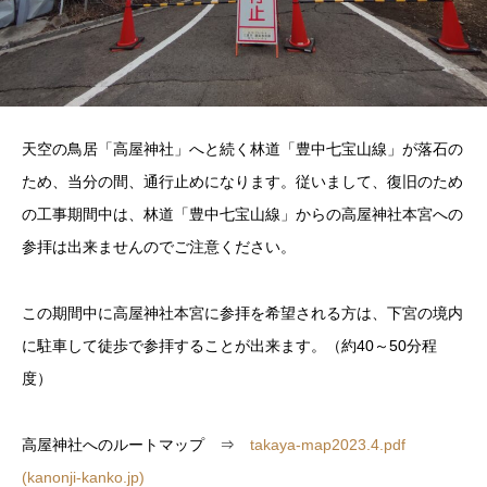
天空の鳥居「高屋神社」へと続く林道「豊中七宝山線」が落石の
ため、当分の間、通行止めになります。従いまして、復旧のため
の工事期間中は、林道「豊中七宝山線」からの高屋神社本宮への
参拝は出来ませんのでご注意ください。
この期間中に高屋神社本宮に参拝を希望される方は、下宮の境内
に駐車して徒歩で参拝することが出来ます。（約40～50分程
度）
高屋神社へのルートマップ ⇒
takaya-map2023.4.pdf
(kanonji-kanko.jp)