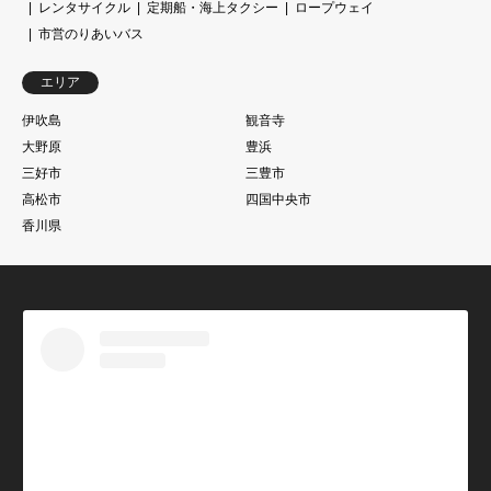
レンタサイクル
定期船・海上タクシー
ロープウェイ
市営のりあいバス
エリア
伊吹島
観音寺
大野原
豊浜
三好市
三豊市
高松市
四国中央市
香川県