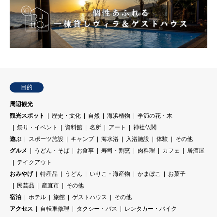
目的
周辺観光
観光スポット
歴史・文化
自然
海浜植物
季節の花・木
祭り・イベント
資料館
名所
アート
神社仏閣
遊ぶ
スポーツ施設
キャンプ
海水浴
入浴施設
体験
その他
グルメ
うどん・そば
お食事
寿司・割烹
肉料理
カフェ
居酒屋
テイクアウト
おみやげ
特産品
うどん
いりこ・海産物
かまぼこ
お菓子
民芸品
産直市
その他
宿泊
ホテル
旅館
ゲストハウス
その他
アクセス
自転車修理
タクシー・バス
レンタカー・バイク