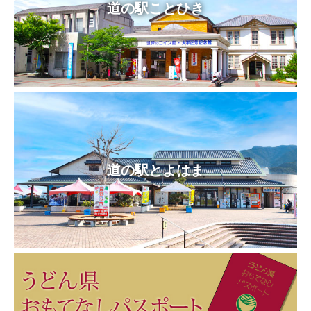
道の駅ことひき
道の駅とよはま