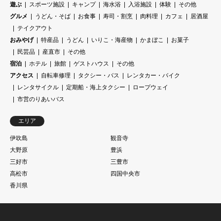
遊ぶ
スポーツ施設
キャンプ
海水浴
入浴施設
体験
その他
グルメ
うどん・そば
お食事
寿司・割烹
肉料理
カフェ
居酒屋
テイクアウト
おみやげ
特産品
うどん
いりこ・海産物
かまぼこ
お菓子
民芸品
産直市
その他
宿泊
ホテル
旅館
ゲストハウス
その他
アクセス
自転車修理
タクシー・バス
レンタカー・バイク
レンタサイクル
定期船・海上タクシー
ロープウェイ
市営のりあいバス
エリア
伊吹島
観音寺
大野原
豊浜
三好市
三豊市
高松市
四国中央市
香川県