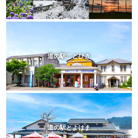
道の駅ことひき
道の駅とよはま