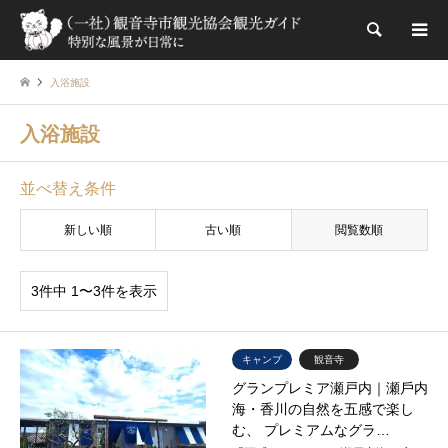
検索
入浴施設
入浴施設
並べ替え条件
新しい順
古い順
閲覧数順
3件中 1〜3件を表示
キャンプ
観音寺
グランプレミア瀬戸内｜瀬⼾内
海・⾹川の⾃然を五感で楽し
む、 プレミアムなグラ…