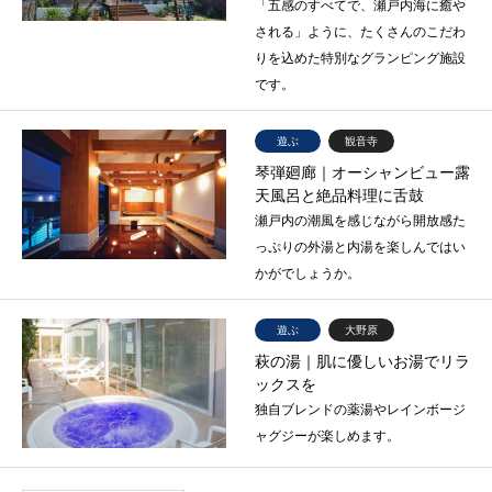
「五感のすべてで、瀬戸内海に癒や
される」ように、たくさんのこだわ
りを込めた特別なグランピング施設
です。
遊ぶ
観音寺
琴弾廻廊｜オーシャンビュー露
天風呂と絶品料理に舌鼓
瀬戸内の潮風を感じながら開放感た
っぷりの外湯と内湯を楽しんではい
かがでしょうか。
遊ぶ
大野原
萩の湯｜肌に優しいお湯でリラ
ックスを
独自ブレンドの薬湯やレインボージ
ャグジーが楽しめます。