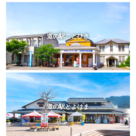
道の駅ことひき
道の駅とよはま