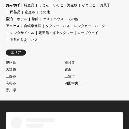
おみやげ
特産品
うどん
いりこ・海産物
かまぼこ
お菓子
民芸品
産直市
その他
宿泊
ホテル
旅館
ゲストハウス
その他
アクセス
自転車修理
タクシー・バス
レンタカー・バイク
レンタサイクル
定期船・海上タクシー
ロープウェイ
市営のりあいバス
エリア
伊吹島
観音寺
大野原
豊浜
三好市
三豊市
高松市
四国中央市
香川県