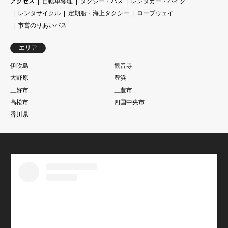
アクセス
自転車修理
タクシー・バス
レンタカー・バイク
レンタサイクル
定期船・海上タクシー
ロープウェイ
市営のりあいバス
エリア
伊吹島
観音寺
大野原
豊浜
三好市
三豊市
高松市
四国中央市
香川県