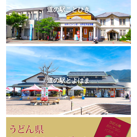
道の駅ことひき
道の駅とよはま