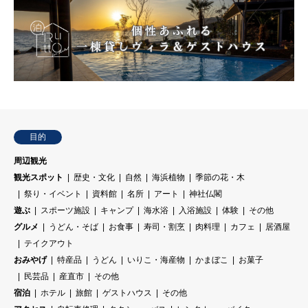
目的
周辺観光
観光スポット
歴史・文化
自然
海浜植物
季節の花・木
祭り・イベント
資料館
名所
アート
神社仏閣
遊ぶ
スポーツ施設
キャンプ
海水浴
入浴施設
体験
その他
グルメ
うどん・そば
お食事
寿司・割烹
肉料理
カフェ
居酒屋
テイクアウト
おみやげ
特産品
うどん
いりこ・海産物
かまぼこ
お菓子
民芸品
産直市
その他
宿泊
ホテル
旅館
ゲストハウス
その他