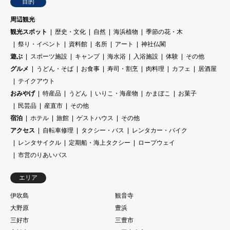
目的
周辺観光
観光スポット
歴史・文化
自然
海浜植物
季節の花・木
祭り・イベント
資料館
名所
アート
神社仏閣
遊ぶ
スポーツ施設
キャンプ
海水浴
入浴施設
体験
その他
グルメ
うどん・そば
お食事
寿司・割烹
肉料理
カフェ
居酒屋
テイクアウト
おみやげ
特産品
うどん
いりこ・海産物
かまぼこ
お菓子
民芸品
産直市
その他
宿泊
ホテル
旅館
ゲストハウス
その他
アクセス
自転車修理
タクシー・バス
レンタカー・バイク
レンタサイクル
定期船・海上タクシー
ロープウェイ
市営のりあいバス
エリア
伊吹島
観音寺
大野原
豊浜
三好市
三豊市