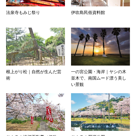
法泉寺もみじ祭り
伊吹島民俗資料館
根上がり松｜自然が生んだ芸
一の宮公園・海岸｜ヤシの木
術
並木で、南国ムード漂う美し
い景観