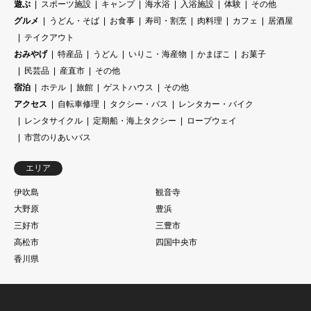
遊ぶ
スポーツ施設
キャンプ
海水浴
入浴施設
体験
その他
グルメ
うどん・そば
お食事
寿司・割烹
肉料理
カフェ
居酒屋
テイクアウト
おみやげ
特産品
うどん
いりこ・海産物
かまぼこ
お菓子
民芸品
産直市
その他
宿泊
ホテル
旅館
ゲストハウス
その他
アクセス
自転車修理
タクシー・バス
レンタカー・バイク
レンタサイクル
定期船・海上タクシー
ロープウェイ
市営のりあいバス
エリア
伊吹島
観音寺
大野原
豊浜
三好市
三豊市
高松市
四国中央市
香川県