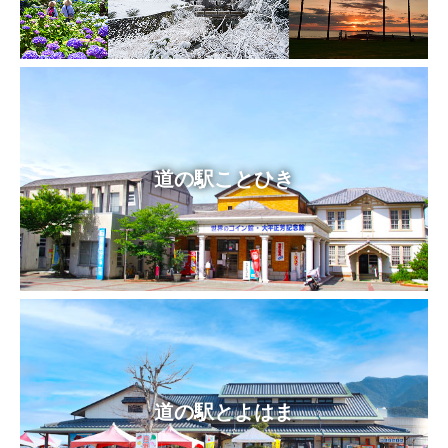
道の駅ことひき
道の駅とよはま