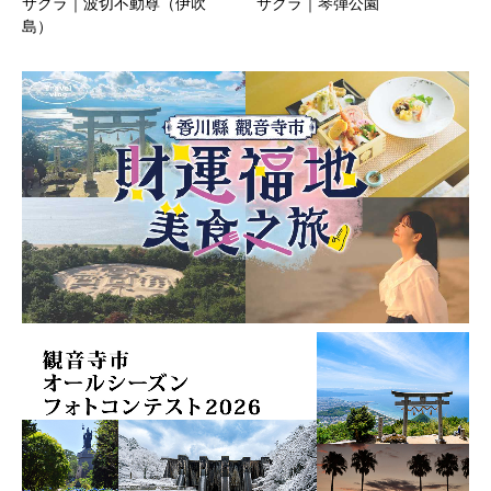
サクラ｜波切不動尊（伊吹
サクラ｜琴弾公園
島）