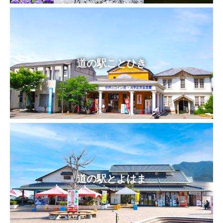
道の駅ことひき
道の駅とよはま