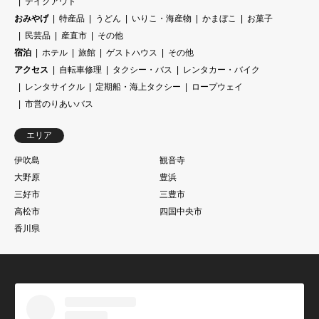
テイクアウト
おみやげ
特産品
うどん
いりこ・海産物
かまぼこ
お菓子
民芸品
産直市
その他
宿泊
ホテル
旅館
ゲストハウス
その他
アクセス
自転車修理
タクシー・バス
レンタカー・バイク
レンタサイクル
定期船・海上タクシー
ロープウェイ
市営のりあいバス
エリア
伊吹島
観音寺
大野原
豊浜
三好市
三豊市
高松市
四国中央市
香川県