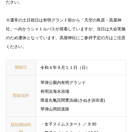
ださい。
※通常の土日祝日は有明グランド前から「天空の鳥居・高屋神
社」へ向かうシャトルバスが発着していますが、当日は大会実施
のため運休となっています。高屋神社にご参拝予定の方はご注意
ください。
開催日
令和４年９月１１日（日）
琴弾公園内有明グランド
有明浜海水浴場
開催場所
県道丸亀詫間豊浜線(さぬき浜街道)
琴弾山周回道路
・女子スイムスタート ／ 9:30
競技開始時
間