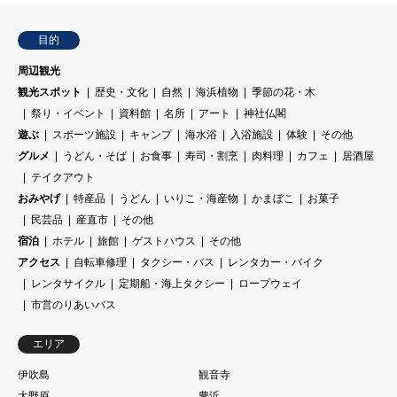
目的
周辺観光
観光スポット
歴史・文化
自然
海浜植物
季節の花・木
祭り・イベント
資料館
名所
アート
神社仏閣
遊ぶ
スポーツ施設
キャンプ
海水浴
入浴施設
体験
その他
グルメ
うどん・そば
お食事
寿司・割烹
肉料理
カフェ
居酒屋
テイクアウト
おみやげ
特産品
うどん
いりこ・海産物
かまぼこ
お菓子
民芸品
産直市
その他
宿泊
ホテル
旅館
ゲストハウス
その他
アクセス
自転車修理
タクシー・バス
レンタカー・バイク
レンタサイクル
定期船・海上タクシー
ロープウェイ
市営のりあいバス
エリア
伊吹島
観音寺
大野原
豊浜