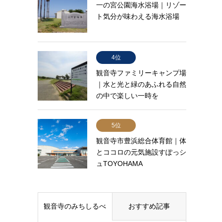
一の宮公園海水浴場｜リゾー
ト気分が味わえる海水浴場
4位
観音寺ファミリーキャンプ場
｜水と光と緑のあふれる自然
の中で楽しい一時を
5位
観音寺市豊浜総合体育館｜体
とココロの元気施設すぽっシ
ュTOYOHAMA
観音寺のみちしるべ
おすすめ記事