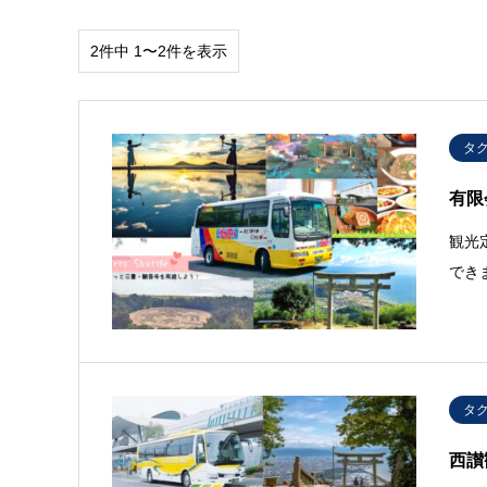
2件中 1〜2件を表示
タ
有限
観光
でき
タ
西讃