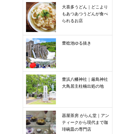
大喜多うどん｜どこより
もあつあつうどんが食べ
られるお店
豊稔池ゆる抜き
豊浜八幡神社｜厳島神社
大鳥居主柱楠出処の地
器屋茶房 がらん堂｜アン
ティークから現代まで珈
琲碗皿の専門店