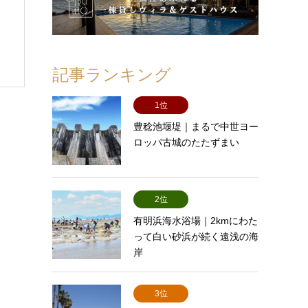
記事ランキング
1位
豊稔池堰堤｜まるで中世ヨー
ロッパ古城のたたずまい
2位
有明浜海水浴場｜2kmにわた
って白い砂浜が続く遠浅の海
岸
3位