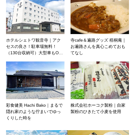
ホテルシェトワ観音寺｜アク
寺cafe＆遍路グッズ 梧桐庵｜
セスの良さ！駐車場無料！
お遍路さんを真心こめておも
（130台収納可）大型車もO…
てなし
彩食健美 Hachi Bako｜まるで
株式会社ホーコク製粉｜自家
隠れ家のような佇まいでゆっ
製粉のひきたて小麦を使用
くりした時を