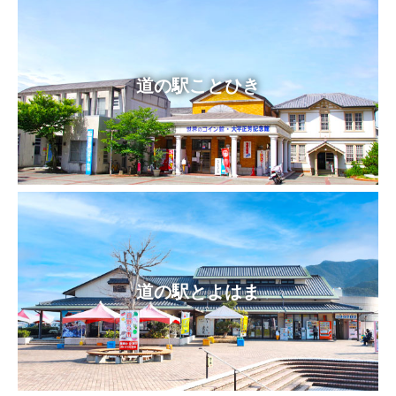
道の駅ことひき
道の駅とよはま