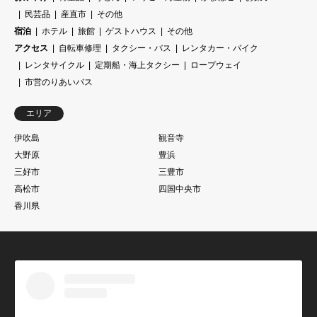
民芸品
産直市
その他
宿泊
ホテル
旅館
ゲストハウス
その他
アクセス
自転車修理
タクシー・バス
レンタカー・バイク
レンタサイクル
定期船・海上タクシー
ロープウェイ
市営のりあいバス
エリア
伊吹島
観音寺
大野原
豊浜
三好市
三豊市
高松市
四国中央市
香川県