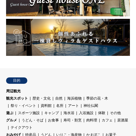
目的
周辺観光
観光スポット
歴史・文化
自然
海浜植物
季節の花・木
祭り・イベント
資料館
名所
アート
神社仏閣
遊ぶ
スポーツ施設
キャンプ
海水浴
入浴施設
体験
その他
グルメ
うどん・そば
お食事
寿司・割烹
肉料理
カフェ
居酒屋
テイクアウト
おみやげ
特産品
うどん
いりこ・海産物
かまぼこ
お菓子