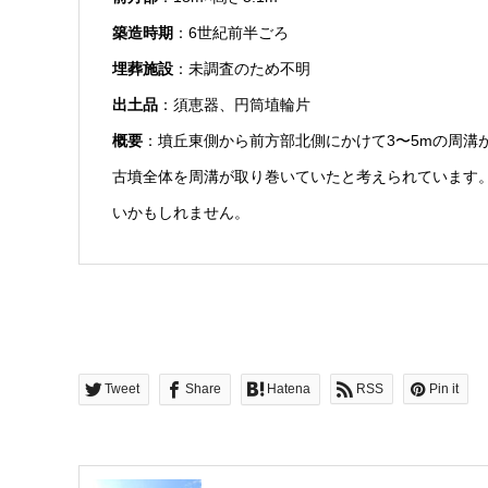
築造時期
：6世紀前半ごろ
埋葬施設
：未調査のため不明
出土品
：須恵器、円筒埴輪片
概要
：墳丘東側から前方部北側にかけて3〜5mの周溝
古墳全体を周溝が取り巻いていたと考えられています
いかもしれません。
Tweet
Share
Hatena
RSS
Pin it