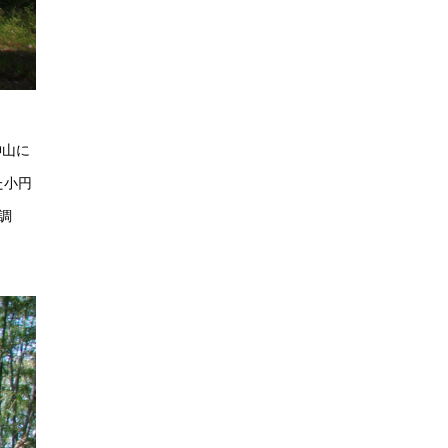
神山に
た小円
調