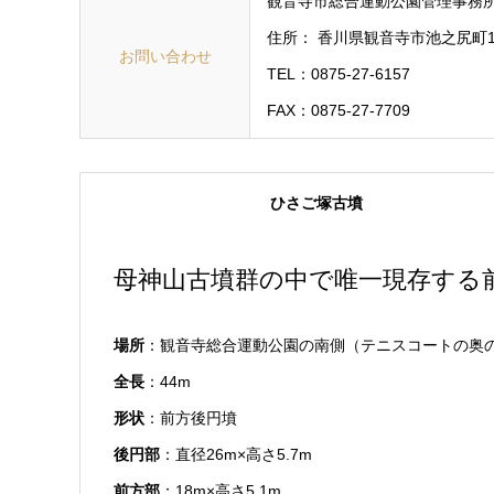
観音寺市総合運動公園管理事務
住所： 香川県観音寺市池之尻町10
お問い合わせ
TEL：0875-27-6157
FAX：0875-27-7709
ひさご塚古墳
母神山古墳群の中で唯一現存する
場所
：観音寺総合運動公園の南側（テニスコートの奥
全長
：44m
形状
：前方後円墳
後円部
：直径26m×高さ5.7m
前方部
：18m×高さ5.1m