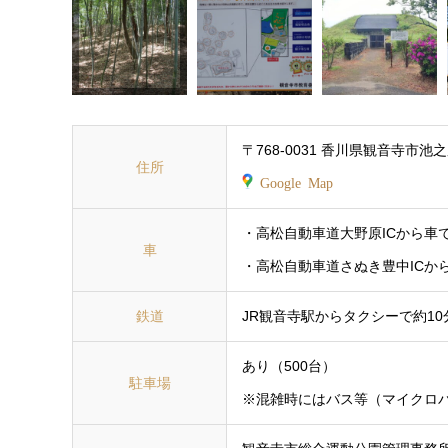
〒768-0031 香川県観音寺市池之
住所
Google Map
・高松自動車道大野原ICから車で
車
・高松自動車道さぬき豊中ICから
鉄道
JR観音寺駅からタクシーで約10
あり（500台）
駐車場
※混雑時にはバス等（マイクロ