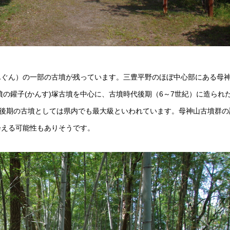
んぐん）の一部の古墳が残っています。三豊平野のほぼ中心部にある母
墳の鑵子(かんす)塚古墳を中心に、古墳時代後期（6～7世紀）に造られ
紀後期の古墳としては県内でも最大級といわれています。母神山古墳群の
会える可能性もありそうです。