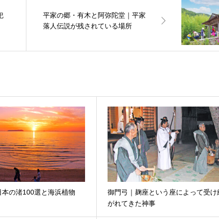
祀
平家の郷・有木と阿弥陀堂｜平家
落人伝説が残されている場所
本の渚100選と海浜植物
御門弓｜麹座という座によって受け
がれてきた神事