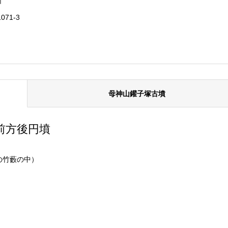
所
71-3
母神山鑵子塚古墳
前方後円墳
の竹藪の中）