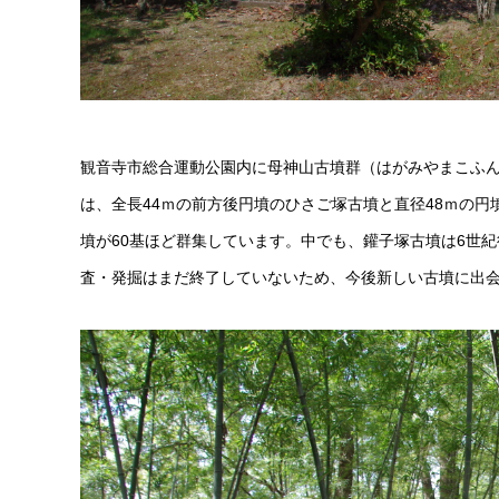
観音寺市総合運動公園内に母神山古墳群（はがみやまこふ
は、全長44ｍの前方後円墳のひさご塚古墳と直径48ｍの円
墳が60基ほど群集しています。中でも、鑵子塚古墳は6世
査・発掘はまだ終了していないため、今後新しい古墳に出