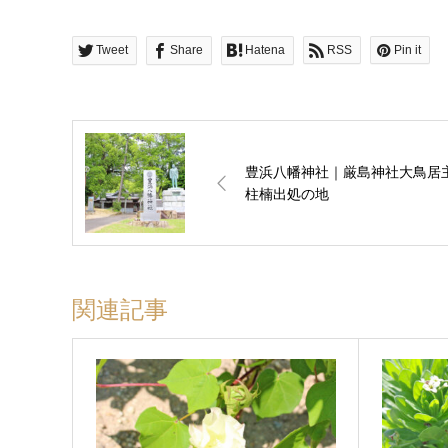
Tweet
Share
Hatena
RSS
Pin it
豊浜八幡神社｜厳島神社大鳥居
柱楠出処の地
関連記事