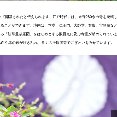
って開基されたと伝えられます。江戸時代には、末寺280余カ寺を統轄
見ることができます。境内は、本堂、仁王門、大師堂、客殿、宝物館な
いる「法華曼荼羅図」をはじめとする数百点に及ぶ寺宝が納められてい
れる白や赤の萩が咲き乱れ、多くの拝観者等でにぎわいをみせています。