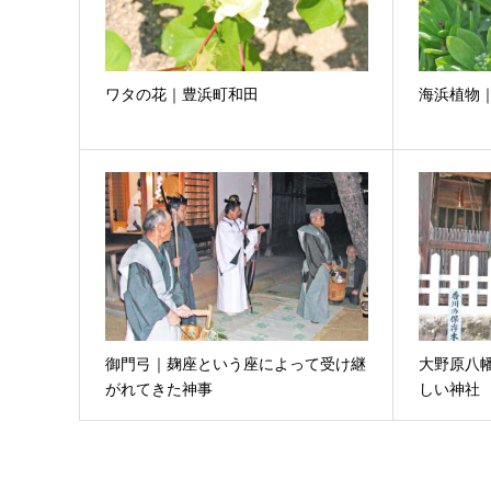
ワタの花｜豊浜町和田
海浜植物
御門弓｜麹座という座によって受け継
大野原八
がれてきた神事
しい神社