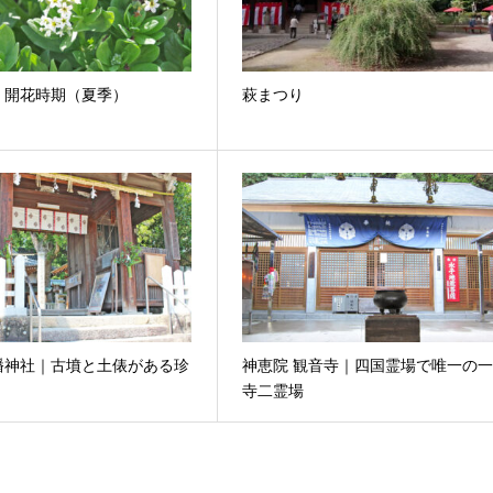
｜開花時期（夏季）
萩まつり
幡神社｜古墳と土俵がある珍
神恵院 観音寺｜四国霊場で唯一の
寺二霊場